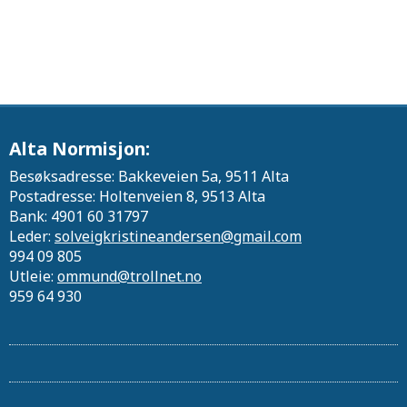
Alta Normisjon:
Besøksadresse: Bakkeveien 5a, 9511 Alta
Postadresse: Holtenveien 8, 9513 Alta
Bank: 4901 60 31797
Leder:
solveigkristineandersen@gmail.com
994 09 805
Utleie:
ommund@trollnet.no
959 64 930