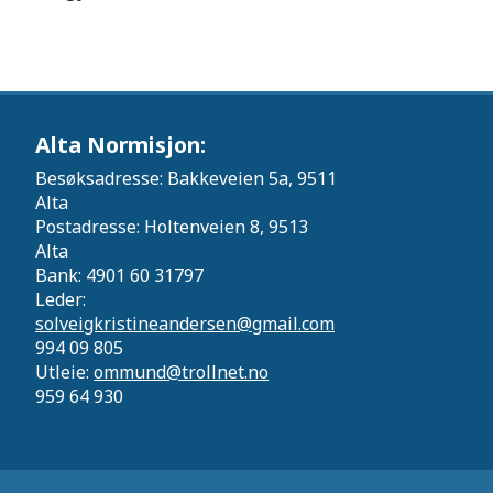
Alta Normisjon:
Besøksadresse: Bakkeveien 5a, 9511
Alta
Postadresse: Holtenveien 8, 9513
Alta
Bank: 4901 60 31797
Leder:
solveigkristineandersen@gmail.com
994 09 805
Utleie:
ommund@trollnet.no
959 64 930