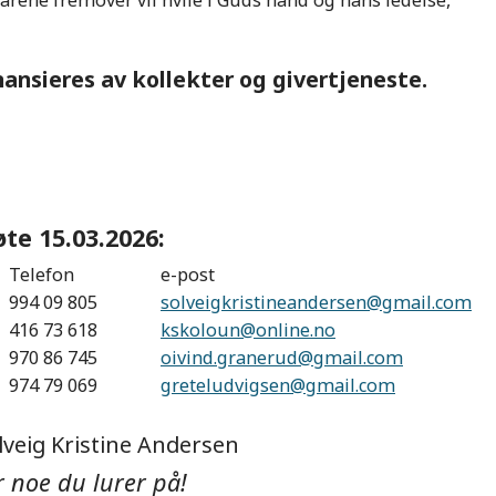
i årene fremover vil hvile i Guds hånd og hans ledelse,
inansieres av kollekter og givertjeneste.
te 15.03.2026:
Telefon
e-post
994 09 805
solveigkristineandersen@gmail.com
416 73 618
kskoloun@online.no
970 86 745
oivind.granerud@gmail.com
974 79 069
greteludvigsen@gmail.com
veig Kristine Andersen
r noe du lurer på!