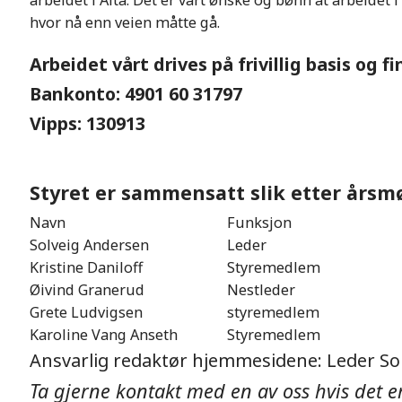
arbeidet i Alta. Det er vårt ønske og bønn at arbeidet 
hvor nå enn veien måtte gå.
Arbeidet vårt drives på frivillig basis og f
Bankonto: 4901 60 31797
Vipps: 130913
Styret er sammensatt
slik etter årsmø
Navn
Funksjon
Solveig Andersen
Leder
Kristine Daniloff
Styremedlem
Øivind Granerud
Nestleder
Grete Ludvigsen
styremedlem
Karoline Vang Anseth
Styremedlem
Ansvarlig redaktør hjemmesidene: Leder Sol
Ta gjerne kontakt med en av oss hvis det e