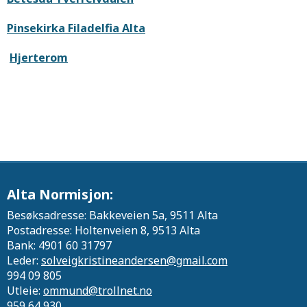
Pinsekirka Filadelfia Alta
Hjerterom
Alta Normisjon:
Besøksadresse: Bakkeveien 5a, 9511 Alta
Postadresse: Holtenveien 8, 9513 Alta
Bank: 4901 60 31797
Leder:
solveigkristineandersen@gmail.com
994 09 805
Utleie:
ommund@trollnet.no
959 64 930