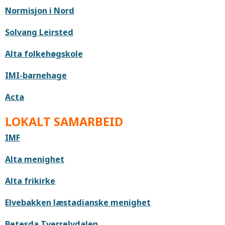
Normisjon i Nord
Solvang Leirsted
Alta folkehøgskole
IMI-barnehage
Acta
LOKALT SAMARBEID
IMF
Alta menighet
Alta frikirke
Elvebakken læstadianske menighet
Betesda Tverrelvdalen