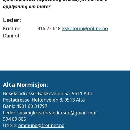
opplysning om møter
Leder:
Kristine
416 73 618
kskoloun@online.no
Daniloff
Alta Normisjon:
Besøksadresse: Bakkeveien 5a, 9511 Alta
Postadresse: Holtenveien 8, 9513 Alta
Bank: 4901 60 31797
Leder:
solveigkristineandersen@gmail.com
994 09 805
Utleie:
ommund@trollnet.no