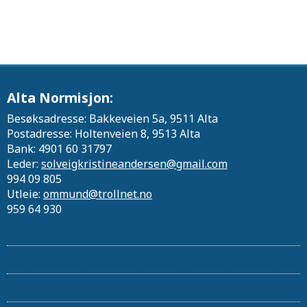
Alta Normisjon:
Besøksadresse: Bakkeveien 5a, 9511 Alta
Postadresse: Holtenveien 8, 9513 Alta
Bank: 4901 60 31797
Leder:
solveigkristineandersen@gmail.com
994 09 805
Utleie:
ommund@trollnet.no
959 64 930